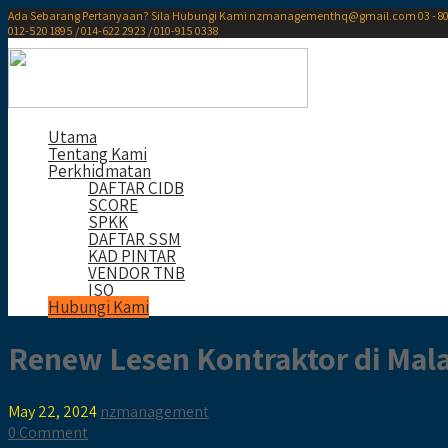
Ada Sebarang Pertanyaan? Sila Hubungi Kami
nzmanagementhq@gmail.com
03 - 8
012-520 1895 / 014-622 2923 / 010-915 0338
Utama
Tentang Kami
Perkhidmatan
DAFTAR CIDB
SCORE
SPKK
DAFTAR SSM
KAD PINTAR
VENDOR TNB
ISO
Hubungi Kami
Renew Lesen Kontraktor di Mala
May 22, 2024
nzmanagement
0 Comment