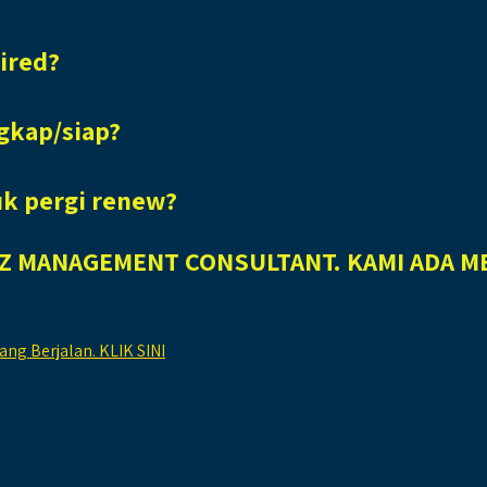
ired?
gkap/siap?
uk pergi renew?
NZ MANAGEMENT CONSULTANT. KAMI ADA M
g Berjalan. KLIK SINI