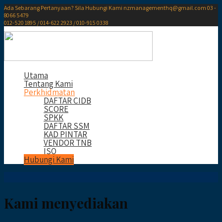
Ada Sebarang Pertanyaan? Sila Hubungi Kami
nzmanagementhq@gmail.com
03 -
8066 5479
012-520 1895 / 014-622 2923 / 010-915 0338
Utama
Tentang Kami
Perkhidmatan
DAFTAR CIDB
SCORE
SPKK
DAFTAR SSM
KAD PINTAR
VENDOR TNB
ISO
Hubungi Kami
Kami menyediakan