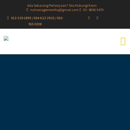
Ada Sebarang Pertanyaan? Sila Hubungi Kami
nzmanagementhq@gmail.com
03 - 8066 5479
012-520 1895 / 014-622 2923 / 010-
915 0338