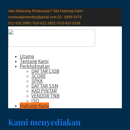
Ada Sebarang Pertanyaan? Sila Hubungi Kami
nzmanagementhq@gmail.com
03 - 8066 5479
012-520 1895 / 014-622 2923 / 010-915 0338
Utama
Tentang Kami
Perkhidmatan
DAFTAR CIDB
SCORE
SPKK
DAFTAR SSM
KAD PINTAR
VENDOR TNB
ISO
Hubungi Kami
Kami menyediakan