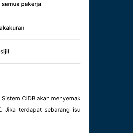
a semua pekerja
dakakuran
ijil
h. Sistem CIDB akan menyemak
 Jika terdapat sebarang isu