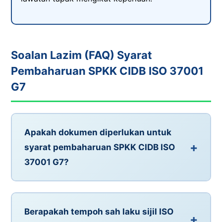
Soalan Lazim (FAQ) Syarat
Pembaharuan SPKK CIDB ISO 37001
G7
Apakah dokumen diperlukan untuk
+
syarat pembaharuan SPKK CIDB ISO
37001 G7?
Dokumen yang diperlukan termasuk borang
permohonan pembaharuan, salinan sijil ISO
Berapakah tempoh sah laku sijil ISO
37001 terkini, laporan audit dalaman, bukti
+