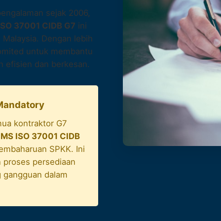
pengalaman sejak 2006,
 ISO 37001 CIDB G7
ini
 Malaysia. Dengan lebih
 komited untuk membantu
 efisien dan berkesan.
 Mandatory
mua kontraktor G7
n MS ISO 37001 CIDB
pembaharuan SPKK. Ini
 proses persediaan
 gangguan dalam