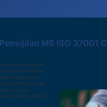
 Pensijilan MS ISO 37001 
 satu keperluan wajib
nan Industri Pembinaan
7 yang memegang atau
rajaan (SPKK). Standard
rupakan Sistem
agement System – ABMS)