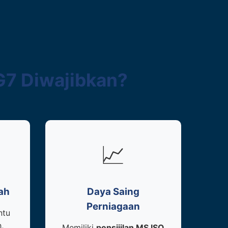
G7 Diwajibkan?
📈
ah
Daya Saing
Perniagaan
ntu
,
Memiliki
pensijilan MS ISO