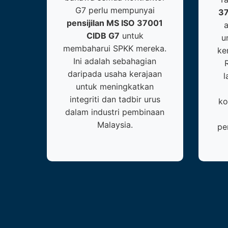
G7 perlu mempunyai
37
pensijilan MS ISO 37001
CIDB G7
untuk
u
membaharui SPKK mereka.
ke
Ini adalah sebahagian
daripada usaha kerajaan
l
untuk meningkatkan
integriti dan tadbir urus
ko
dalam industri pembinaan
Malaysia.
pe