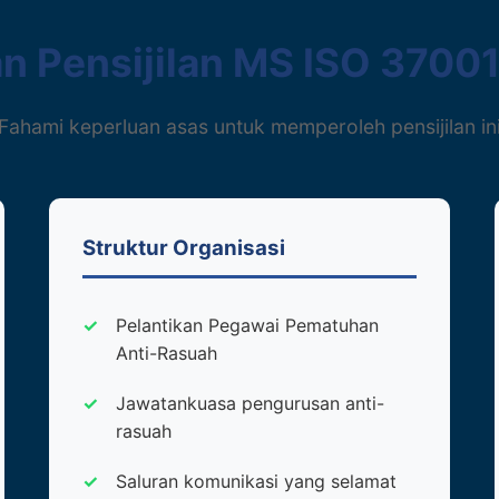
n Pensijilan MS ISO 3700
Fahami keperluan asas untuk memperoleh pensijilan in
Struktur Organisasi
Pelantikan Pegawai Pematuhan
Anti-Rasuah
Jawatankuasa pengurusan anti-
rasuah
Saluran komunikasi yang selamat