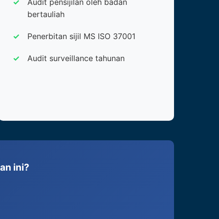
Audit pensijilan oleh badan
bertauliah
Penerbitan sijil MS ISO 37001
Audit surveillance tahunan
an ini?