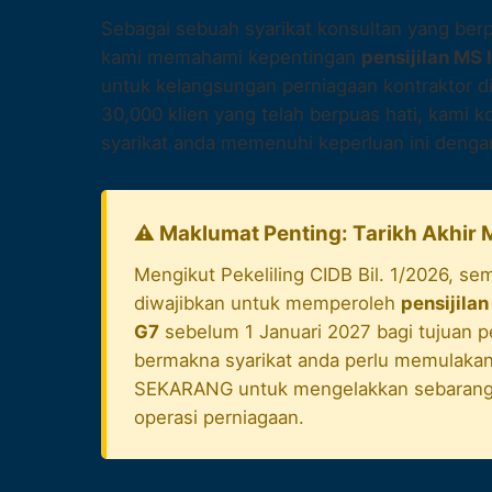
Sebagai sebuah syarikat konsultan yang ber
kami memahami kepentingan
pensijilan MS
untuk kelangsungan perniagaan kontraktor di
30,000 klien yang telah berpuas hati, kami
syarikat anda memenuhi keperluan ini dengan
⚠️ Maklumat Penting: Tarikh Akhir
Mengikut Pekeliling CIDB Bil. 1/2026, se
diwajibkan untuk memperoleh
pensijila
G7
sebelum 1 Januari 2027 bagi tujuan 
bermakna syarikat anda perlu memulakan
SEKARANG untuk mengelakkan sebarang
operasi perniagaan.