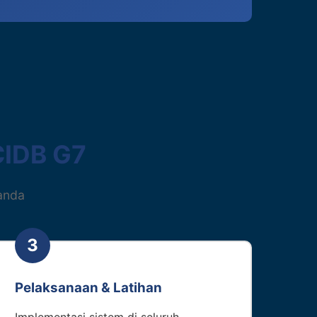
CIDB G7
anda
3
Pelaksanaan & Latihan