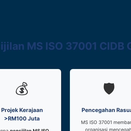
jilan MS ISO 37001 CIDB 
💰
🛡️
Projek Kerajaan
Pencegahan Rasu
>RM100 Juta
MS ISO 37001 memba
organisasi mencegah
anpa
pensijilan MS ISO