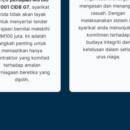
mengesan dan menang
001 CIDB G7
, syarikat
rasuah. Dengan
anda tidak akan layak
melaksanakan sistem i
ntuk menyertai tender
syarikat anda menunju
rajaan bernilai melebihi
komitmen terhadap
RM100 juta. Ini adalah
budaya integriti da
angkah penting untuk
ketelusan dalam seti
memastikan hanya
urus niaga.
ntraktor yang komited
terhadap amalan
rniagaan beretika yang
dipilih.