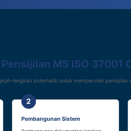
 Pensijilan MS ISO 37001 
gkah-langkah sistematik untuk memperoleh pensijilan 
2
Pembangunan Sistem