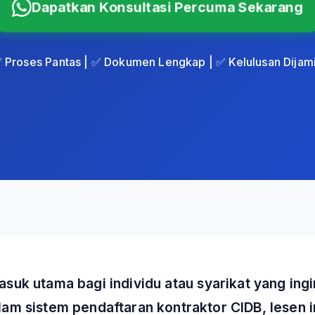
Dapatkan Konsultasi Percuma Sekarang
 Proses Pantas | ✅ Dokumen Lengkap | ✅ Kelulusan Dijam
suk utama bagi individu atau syarikat yang ingi
lam sistem pendaftaran kontraktor CIDB, lese