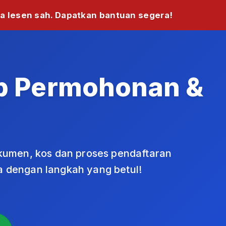
a lesen sah. Dapatkan bantuan segera!
ap Permohonan &
okumen, kos dan proses pendaftaran
 dengan langkah yang betul!