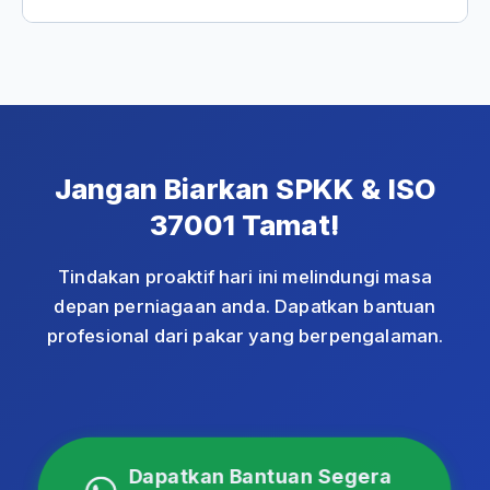
mulai tahun 2027 sebagai syarat untuk
membida dan melaksanakan projek kerajaan.
Sudah tentu! NZ Management Consultant
Ini adalah mandatori dan bukan pilihan.
menyediakan perkhidmatan lengkap
termasuk semakan status pendaftaran,
konsultasi renewal SPKK dan ISO 37001,
penyediaan dokumentasi, latihan kakitangan,
Jangan Biarkan SPKK & ISO
dan fasilitasi audit. Hubungi kami di +60 14-
325 5443 untuk bantuan segera.
37001 Tamat!
Tindakan proaktif hari ini melindungi masa
depan perniagaan anda. Dapatkan bantuan
profesional dari pakar yang berpengalaman.
Dapatkan Bantuan Segera